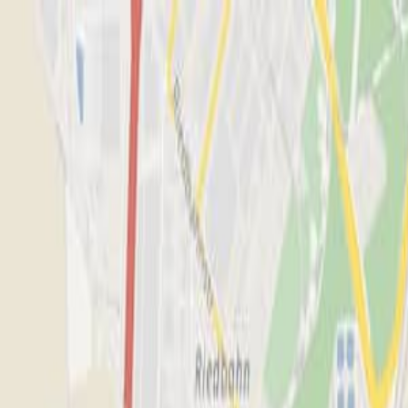
CUPRA
DE/DE
de:services
Autohaus Feicht GmbH
40625
Zur Startseite
SERVICE
SERVICE
FAHRZEUGANGEBOTE
FAHRZEUGANGEBOTE
ÜBER UNS
ÜBER UNS
AKTIONEN
AKTIONEN
Anrufen
Kontaktmenü
Hauptmenü
Kontakt
Autohaus Feicht GmbH
Geschlossen
-
öffnet am
Mo
Montag
um
07:00
Uhr
089 - 453037-0
info@feicht.de